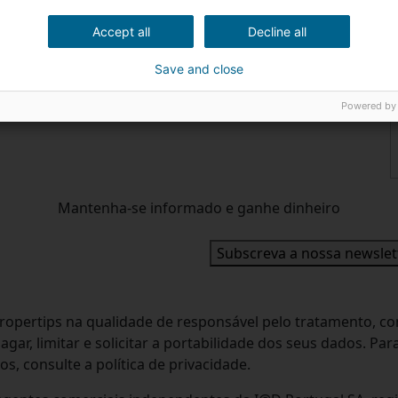
s recomendações.
Accept all
Decline all
Save and close
Powered by
Mantenha-se informado e ganhe dinheiro
Subscreva a nossa newslet
ropertips na qualidade de responsável pelo tratamento, co
apagar, limitar e solicitar a portabilidade dos seus dados. 
s, consulte a política de privacidade.