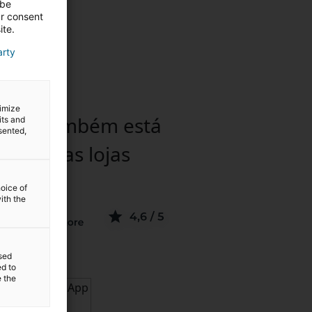
 be
ur consent
ite.
arty
timize
rtips também está
its and
sented,
onível nas
lojas
hoice of
ith the
sed
ed to
e the