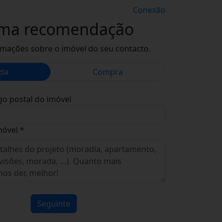
Conexão
uma recomendação
rmações sobre o imóvel do seu contacto.
da
Compra
go postal do imóvel
móvel *
Seguinte