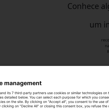
Conhece al
um i
rec
na
e management
ecidos
and its 7 third-party partners use cookies or similar technologies on t
es detailed below. You can select each purpose for which you consen
ies on the site. By clicking on "Accept all", you consent to the use of 
nham!
 clicking on "Decline All" or closing this consent box, you refuse the u