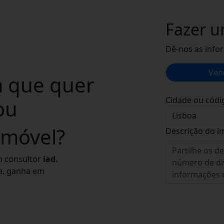
Fazer 
Dê-nos as info
Ven
 que quer
Cidade ou códi
ou
móvel?
Descrição do i
m consultor
iad.
da, ganha em