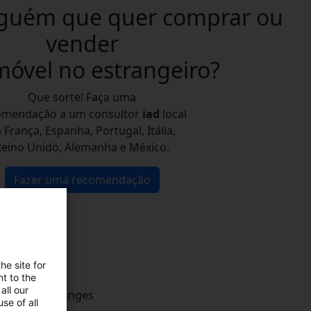
guém que quer comprar ou
vender
móvel
no estrangeiro?
Que sorte! Faça uma
omendação a um consultor
iad
local
 França, Espanha, Portugal, Itália,
Reino Unido, Alemanha e México.
Fazer uma recomendação
he site for
t to the
all our
se of all