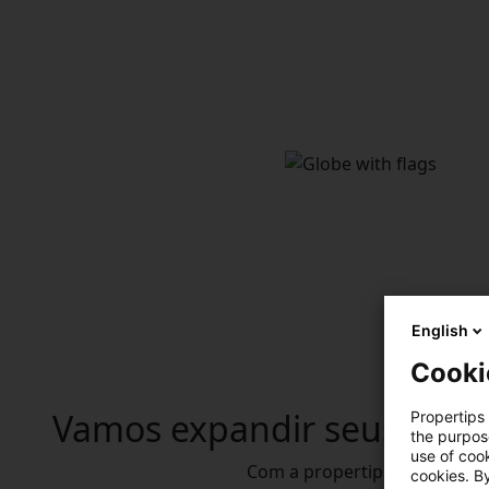
English
Cooki
Vamos expandir
seus conh
Propertips 
the purpos
use of cook
Com a propertips, todos ga
cookies. By