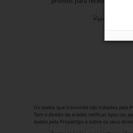
prontos para receber as sua
Os dados que transmite são tratados pela P
Tem o direito de aceder, retificar, opor-se, 
dados pela Propertips e sobre os seus direito