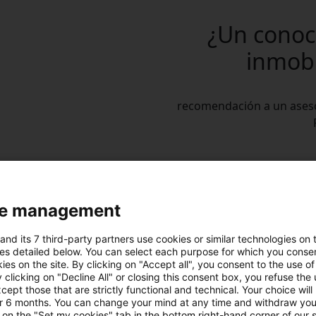
¿Un conoc
inmobi
recomendación a un asesor 
e management
and its 7 third-party partners use cookies or similar technologies on t
es detailed below. You can select each purpose for which you consen
ies on the site. By clicking on "Accept all", you consent to the use of 
an!
 clicking on "Decline All" or closing this consent box, you refuse the u
cept those that are strictly functional and technical. Your choice will
 recibes una recompensa!
or 6 months. You can change your mind at any time and withdraw yo
 on the "Set my cookies" tab in the bottom right-hand corner of our s