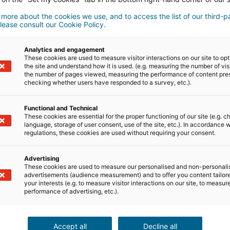
 more about the cookies we use, and to access the list of our third-p
lease consult our Cookie Policy.
Analytics and engagement
propert
These cookies are used to measure visitor interactions on our site to op
the site and understand how it is used. (e.g. measuring the number of vis
the number of pages viewed, measuring the performance of content pre
dispon
checking whether users have responded to a survey, etc.).
Functional and Technical
These cookies are essential for the proper functioning of our site (e.g. c
language, storage of user consent, use of the site, etc.). In accordance w
ed de
regulations, these cookies are used without requiring your consent.
sers
Advertising
These cookies are used to measure our personalised and non-personali
advertisements (audience measurement) and to offer you content tailor
 todo el mundo están
your interests (e.g. to measure visitor interactions on our site, to measur
performance of advertising, etc.).
comendaciones.
Accept all
Decline all