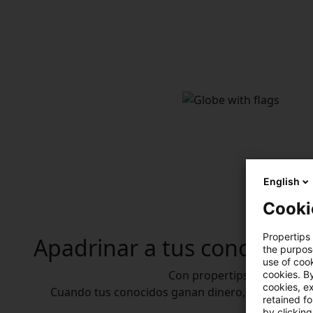
English
Cooki
Propertips 
Apadrinar
a tus conocidos
the purpos
use of cook
Con propertips, ¡todos gan
cookies. By
cookies, ex
Cuando tus conocidos ganan dinero, ¡tú también
retained f
by clicking