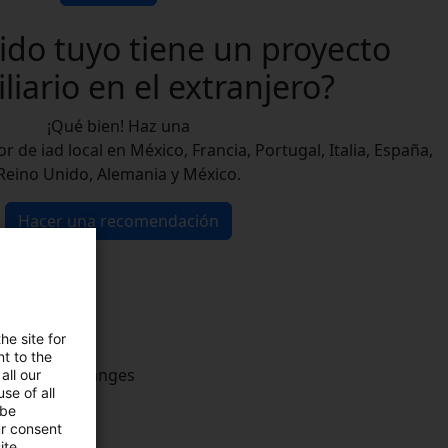
ido tuyo tiene un proyecto
liario
en el extranjero?
¡Qué bien! Haz una
de iad local en México, Francia, Portugal, Italia, España,
Reino Unido, Alemania y México.
Hacer una recomendación
he site for
t to the
all our
se of all
 be
ur consent
ite.