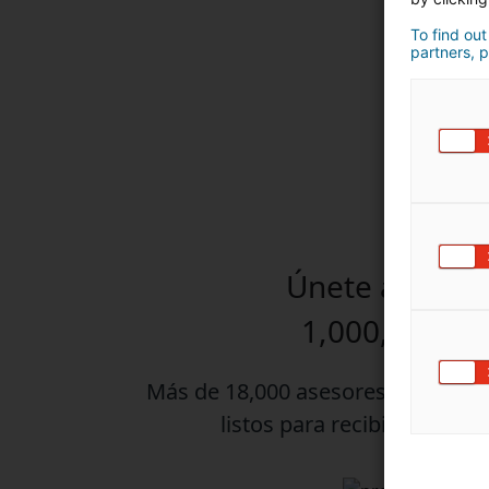
To find out
partners, p
Únete a una r
1,000,000 tip
Más de 18,000 asesores de iad en
listos para recibir tus re