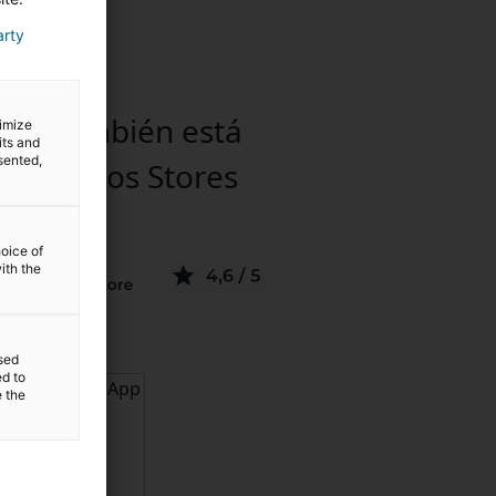
arty
ips también está
timize
its and
sented,
ible en los
Stores
hoice of
ith the
sed
ed to
e the